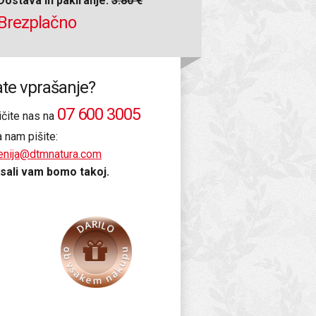
Dostava in pakiranje:
3.80 €
Brezplačno
te vprašanje?
07 600 3005
ičite nas na
a nam pišite:
enija@dtmnatura.com
sali vam bomo takoj.