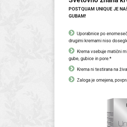
POSTQUAM UNIQUE JE NA
GUBAM!
Uporabnice po enomesečni t
drugimi kremami niso dosegl
Krema vsebuje matični ml
gube, gubice in pore.*
Krema ni testirana na žival
Zaloga je omejena, povpra