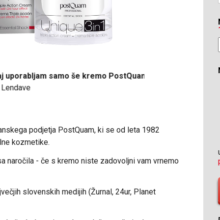
jam samo še kremo PostQuam Unique!«
»Tekstura mo
izboljšala!«
Barbara iz Slovenskih
anskega podjetja PostQuam, ki se od leta 1982
alne kozmetike.
a naročila - če s kremo niste zadovoljni vam vrnemo
ečjih slovenskih medijih (Žurnal, 24ur, Planet