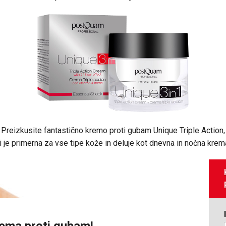
Preizkusite fantastično kremo proti gubam Unique Triple Action,
i je primerna za vse tipe kože in deluje kot dnevna in nočna krem
ema proti gubam!