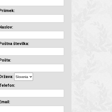
Priimek:
Naslov:
Poštna številka:
Pošta:
Država:
Telefon:
Email: