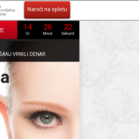
A
Naroči na spletu
ovoljstvu
nar
14
28
21
e:
Ur
Minut
Sekund
ŠANJ VRNILI DENAR
.
ma