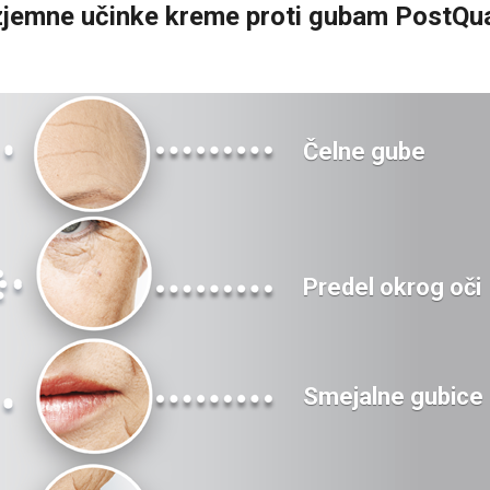
izjemne učinke kreme proti gubam PostQu
Čelne gube
Predel okrog oči
Smejalne gubice