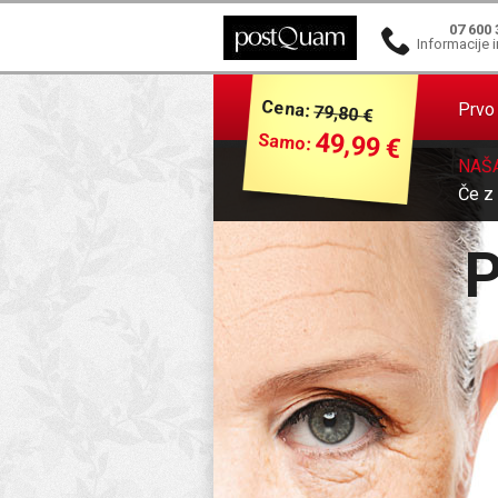
07 600 
Informacije i
Cena:
Prvo 
79,80 €
49,99 €
Samo:
NAŠ
Če z
P