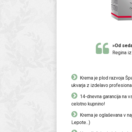
e!«
»Od sedaj uporabl
Regina iz Lendave
Krema je plod razvoja Šp
ukvarja z izdelavo profesion
14-dnevna garancija na vs
celotno kupnino!
Krema je oglaševana v najv
Lepote...)