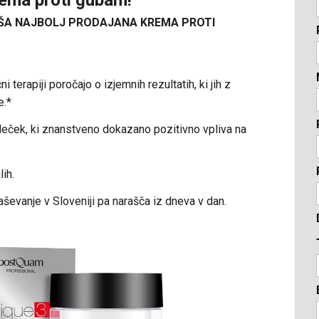
ŠA NAJBOLJ PRODAJANA KREMA PROTI
erapiji poročajo o izjemnih rezultatih, ki jih z
e.*
eček, ki znanstveno dokazano pozitivno vpliva na
ih.
ševanje v Sloveniji pa narašča iz dneva v dan.