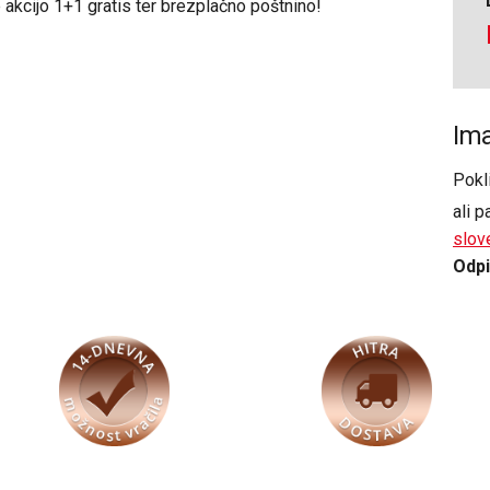
e akcijo 1+1 gratis ter brezplačno poštnino!
Ima
Pokl
ali p
slov
Odpi