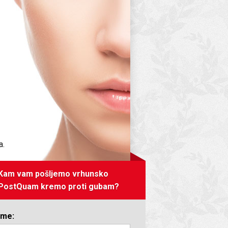
a.
Kam vam pošljemo vrhunsko
PostQuam kremo proti gubam?
Ime: