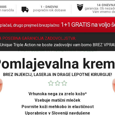
14-DNEVN
3005
1 - DNEVNI
garancija. Ob nezad
n naročila
povprečni rok dobave
Vam vrnemo de
1+1 GRATIS na voljo š
plačaš, drugo prejmeš brezplačno:
A POSEBNA GARANCIJA ZADOVOLJSTVA:
VRHUNSKA REŠITEV S TROJNIM UČINKOM
 Unique Triple Action ne boste zadovoljni vam bomo
BREZ VPRA
PROTI GUBAM IN PIGMENTNIM MADEŽEM
omlajevalna kre
BREZ INJEKCIJ, LASERJA IN DRAGE LEPOTNE KIRURGIJE!
Vrhunska nega za zrelo kožo*
Vsebuje matični mleček
Povrnite koži mehkobo in elastičnost
Uporabnice v Sloveniji navdušene